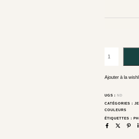
Ajouter à la wishl
UGS :
ND
CATÉGORIES :
J
COULEURS
ÉTIQUETTES :
P