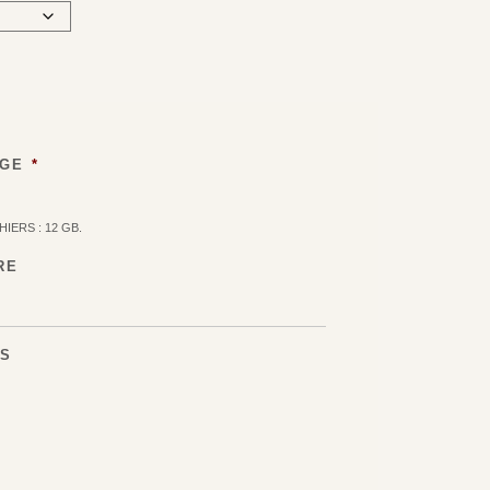
AGE
*
HIERS : 12 GB.
RE
S