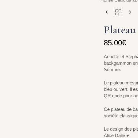
Home
Jeux de so
Platea
85,00
€
Annette et Stépha
backgammon en ple
Somme.
Le plateau mesure
bleu ou vert. Il e
QR code pour acc
Ce plateau de ba
société classique
Le design des pla
Alice Dalle ♥️