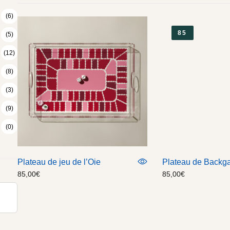
(6)
85
(5)
(12)
(8)
(3)
(9)
(0)
Plateau de jeu de l’Oie
Plateau de Back
85,00
€
85,00
€