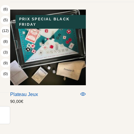
(6)
PRIX SPECIAL BLACK
(5)
FRIDAY
(12)
(8)
(3)
(9)
(0)
Plateau Jeux
90,00
€