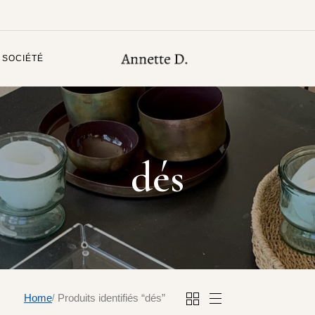
 SOCIÉTÉ
dés
Home
Produits identifiés “dés”